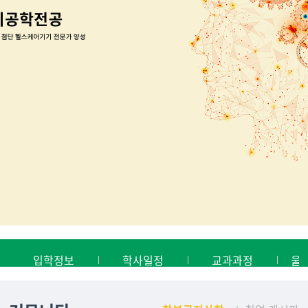
입학정보
학사일정
교과과정
울