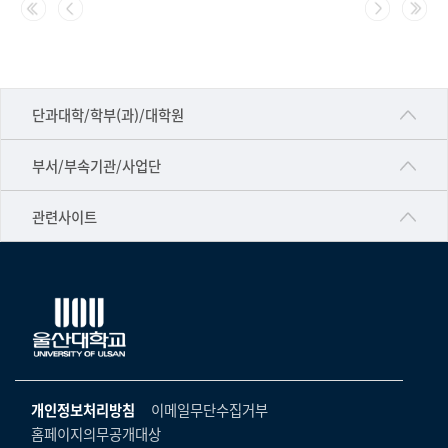
번
호,
제
목,
■인문대학
등
단과대학/학부(과)/대학원
록
▷국어국문학부
일,
공동기기센터
부서/부속기관/사업단
조
▷영어영문학과
공학교육혁신센터
회
건강가정지원센터
관련사이트
▷일본어·일본학과
수
과학영재교육원
교수협의회
로
▷중국어·중국학과
교무처교직팀
구
구내(경남)은행
▷프랑스어·프랑스학과
성
국어문화원
노동조합
된
▷스페인·중남미학과
표
국제교류처
생명윤리위원회
▷역사·문화학과
기초과학연구소
온라인 기술거래 플랫폼
개인정보처리방침
이메일무단수집거부
▷철학·상담학과
물리BK 미래혁신응집물질물리인재교육연구단
홈페이지의무공개대상
울산대신문