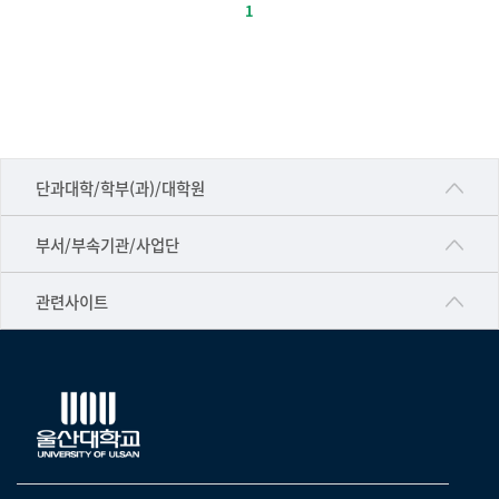
1
정
책-
번
호,
제
목,
■인문대학
등
단과대학/학부(과)/대학원
록
▷국어국문학부
일,
공동기기센터
부서/부속기관/사업단
조
▷영어영문학과
공학교육혁신센터
회
건강가정지원센터
관련사이트
▷일본어·일본학과
수
과학영재교육원
교수협의회
로
▷중국어·중국학과
교무처교직팀
구
구내(경남)은행
▷프랑스어·프랑스학과
성
국어문화원
노동조합
된
▷스페인·중남미학과
표
국제교류처
생명윤리위원회
▷역사·문화학과
기초과학연구소