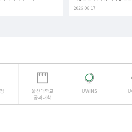
.가. 휴학 및 복학 일정1)
1차 (4주) 2차 (4주) 신청 마
2026-06-17
복학 및 자진유급(재학생 포함)
정
울산대학교
UWINS
U
공과대학