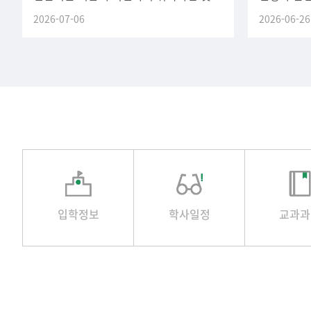
평점평균 우수장학(재학생) (구.
안내드립니다
2026-07-06
2026-06-26
(정규) 휴
신청기
입학정보
학사일정
교과과