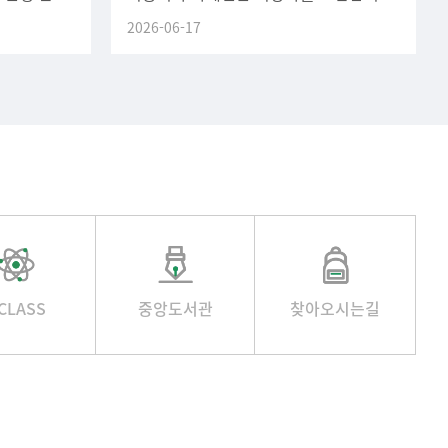
감 기한
기간: 2026년 07월 01일(수) ~ 2026년
2026-06-17
08월 31일(월)실습비: 1인
CLASS
중앙도서관
찾아오시는길