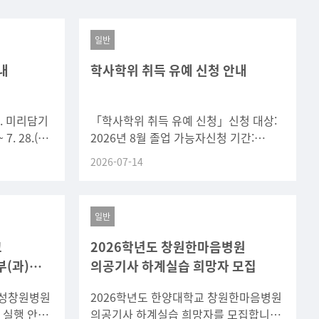
일반
내
학사학위 취득 유예 신청 안내
가. 미리담기
「학사학위 취득 유예 신청」신청 대상:
 7. 28.(화)
2026년 8월 졸업 가능자신청 기간:
 기간학
2026. 7. 28.(화) 13:00 ~ 7. 30.(목)
2026-07-14
23:59신청 경로:
일반
교
2026학년도 창원한마음병원
(과)
의공기사 하계실습 희망자 모집
삼성창원병원
2026학년도 한양대학교 창원한마음병원
 실행 안내
의공기사 하계실습 희망자를 모집합니다.