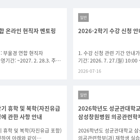
일반
합 온라인 현직자 멘토링
2026-2학기 수강 신청 안
명: 부울경 연합 현직자
1. 수강 신청 관련 기간 안내
기간: ~2027. 2. 28.3. 주요
기간: 2026. 7. 27.(월) 10:00 ~
관심 분야에 따른 맞춤형 멘토
22:00(2일간) 나. 수강 신청
2026-07-16
직자 대상 온라인 QA
일반
2학기 휴학 및 복학(자진유급
2026학년도 성균관대학
청에 관한 사항 안내
삼성창원병원 의공관련학부
재학생 실습 실행 안내
학기 휴학 및 복학(자진유급 포함)
2026학년도 성균관대학교 
련하여 아래와 같이
의공관련학부(과) 재학생 실습