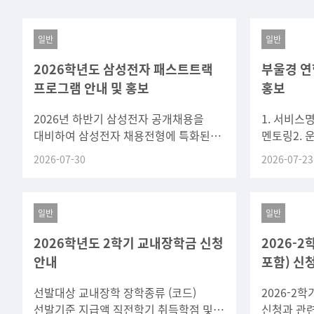
일반
일반
2026학년도 삼성전자 패스트트랙
부울경 연
프로그램 안내 및 홍보
홍보
2026년 하반기 삼성전자 공개채용을
1. 서비스
대비하여 삼성전자 채용전형에 특화된
멘토링2. 운영
자기소개서면접 교육, 현직자 직무
서비스가. 
2026-07-30
2026-07-23
멘토링 및 실전 모의면접 등을 통해
추천나. 현
학생들의 취업 경쟁력 강화를 지원하고
일반
일반
2026학년도 2학기 교내장학금 신청
2026-
안내
포함) 신
선발대상 교내장학 장학종류 (코드)
2026-2
선발기준 지급액 직전학기 취득학점 및
신청과 관