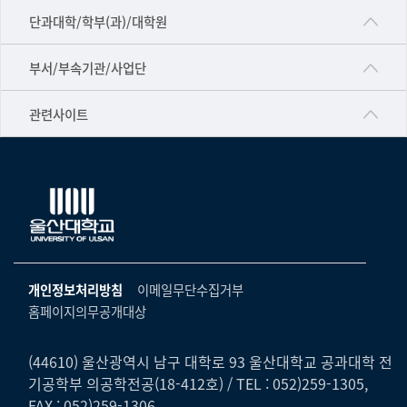
■인문대학
단과대학/학부(과)/대학원
▷국어국문학부
공동기기센터
부서/부속기관/사업단
▷영어영문학과
공학교육혁신센터
건강가정지원센터
관련사이트
▷일본어·일본학과
과학영재교육원
교수협의회
▷중국어·중국학과
교무처교직팀
구내(경남)은행
▷프랑스어·프랑스학과
국어문화원
노동조합
▷스페인·중남미학과
국제교류처
생명윤리위원회
▷역사·문화학과
기초과학연구소
온라인 기술거래 플랫폼
개인정보처리방침
이메일무단수집거부
▷철학·상담학과
물리BK 미래혁신응집물질물리인재교육연구단
홈페이지의무공개대상
울산대신문
■사회과학대학
메이커스페이스
울산대학교 총동문회
▷사회과학부
(44610) 울산광역시 남구 대학로 93 울산대학교 공과대학 전
미래기술혁신융합형인재양성센터
기공학부 의공학전공(18-412호) / TEL : 052)259-1305,
울산대학교병원
ㆍ경제학전공
FAX : 052)259-1306
반구대암각화유적보존연구소