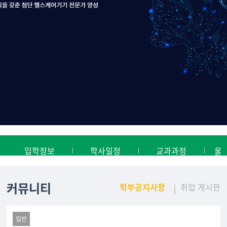
입학정보
학사일정
교과과정
울
커뮤니티
학부공지사항
취업 게시판
일반