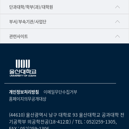
■인문대학
단과대학/학부(과)/대학원
▷국어국문학부
공동기기센터
부서/부속기관/사업단
▷영어영문학과
공학교육혁신센터
건강가정지원센터
관련사이트
▷일본어·일본학과
과학영재교육원
교수협의회
▷중국어·중국학과
교무처교직팀
구내(경남)은행
▷프랑스어·프랑스학과
국어문화원
노동조합
▷스페인·중남미학과
국제교류처
생명윤리위원회
▷역사·문화학과
기초과학연구소
온라인 기술거래 플랫폼
개인정보처리방침
이메일무단수집거부
▷철학·상담학과
물리BK 미래혁신응집물질물리인재교육연구단
홈페이지의무공개대상
울산대신문
■사회과학대학
메이커스페이스
울산대학교 총동문회
▷사회과학부
(44610) 울산광역시 남구 대학로 93 울산대학교 공과대학 전
미래기술혁신융합형인재양성센터
기공학부 의공학전공(18-412호) / TEL : 052)259-1305,
울산대학교병원
ㆍ경제학전공
FAX : 052)259-1306
반구대암각화유적보존연구소