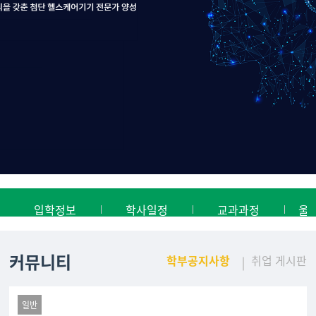
입학정보
학사일정
교과과정
울
커뮤니티
학부공지사항
취업 게시판
일반