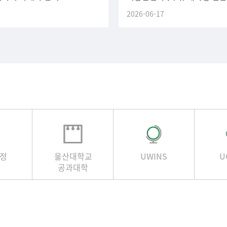
.가. 휴학 및 복학 일정1)
1차 (4주) 2차 (4주) 신청 마
2026-06-17
복학 및 자진유급(재학생 포함)
정
울산대학교
UWINS
U
공과대학