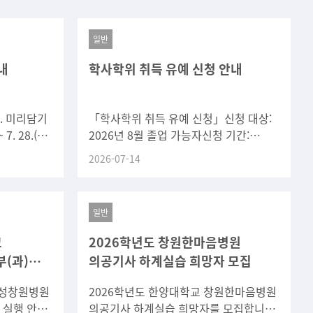
일반
내
학사학위 취득 유예 신청 안내
가. 미리담기
「학사학위 취득 유예 신청」신청 대상:
 7. 28.(화)
2026년 8월 졸업 가능자신청 기간:
 기간학
2026. 7. 28.(화) 13:00 ~ 7. 30.(목)
2026-07-14
23:59신청 경로:
일반
교
2026학년도 창원한마음병원
(과)
의공기사 하계실습 희망자 모집
삼성창원병원
2026학년도 한양대학교 창원한마음병원
 실행 안내
의공기사 하계실습 희망자를 모집합니다.