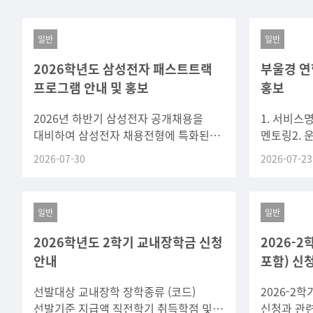
일반
일반
2026학년도 삼성전자 패스트트랙
부울경 연
프로그램 안내 및 홍보
홍보
2026년 하반기 삼성전자 공개채용을
1. 서비스
대비하여 삼성전자 채용전형에 특화된
멘토링2. 운영
자기소개서면접 교육, 현직자 직무
서비스가. 
2026-07-30
2026-07-23
멘토링 및 실전 모의면접 등을 통해
추천나. 현
학생들의 취업 경쟁력 강화를 지원하고
일반
일반
2026학년도 2학기 교내장학금 신청
2026-
안내
포함) 신
선발대상 교내장학 장학종류 (코드)
2026-2
선발기준 지급액 직전학기 취득학점 및
신청과 관