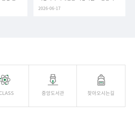
감 기한
기간: 2026년 07월 01일(수) ~ 2026년
2026-06-17
08월 31일(월)실습비: 1인
CLASS
중앙도서관
찾아오시는길