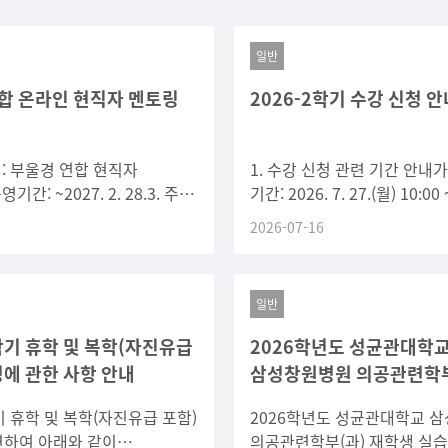
일반
합 온라인 현직자 멘토링
2026-2학기 수강 신청 안
명: 부울경 연합 현직자
1. 수강 신청 관련 기간 안내
기간: ~2027. 2. 28.3. 주요
기간: 2026. 7. 27.(월) 10:00 ~
관심 분야에 따른 맞춤형 멘토
22:00(2일간) 나. 수강 신청
2026-07-16
직자 대상 온라인 QA
일반
2학기 휴학 및 복학(자진유급
2026학년도 성균관대학
청에 관한 사항 안내
삼성창원병원 의공관련학부
재학생 실습 실행 안내
학기 휴학 및 복학(자진유급 포함)
2026학년도 성균관대학교 
련하여 아래와 같이
의공관련학부(과) 재학생 실습