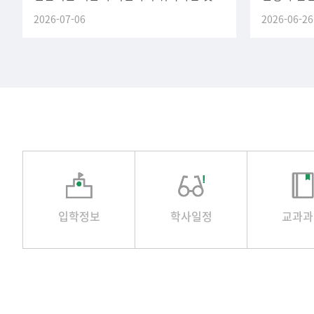
평점평균 우수장학(재학생) (구.
안내드립니다
2026-07-06
2026-06-26
(정규) 휴
신청기
입학정보
학사일정
교과과