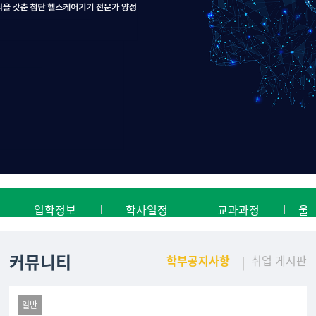
입학정보
학사일정
교과과정
울
커뮤니티
학부공지사항
취업 게시판
일반