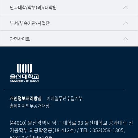
■인문대학
단과대학/학부(과)/대학원
▷국어국문학부
공동기기센터
부서/부속기관/사업단
▷영어영문학과
공학교육혁신센터
건강가정지원센터
관련사이트
▷일본어·일본학과
과학영재교육원
교수협의회
▷중국어·중국학과
교무처교직팀
구내(경남)은행
▷프랑스어·프랑스학과
국어문화원
노동조합
▷스페인·중남미학과
국제교류처
생명윤리위원회
▷역사·문화학과
기초과학연구소
온라인 기술거래 플랫폼
개인정보처리방침
이메일무단수집거부
▷철학·상담학과
물리BK 미래혁신응집물질물리인재교육연구단
홈페이지의무공개대상
울산대신문
■사회과학대학
메이커스페이스
울산대학교 총동문회
▷사회과학부
(44610) 울산광역시 남구 대학로 93 울산대학교 공과대학 전
미래기술혁신융합형인재양성센터
기공학부 의공학전공(18-412호) / TEL : 052)259-1305,
울산대학교병원
ㆍ경제학전공
FAX : 052)259-1306
반구대암각화유적보존연구소