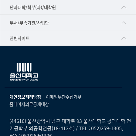
■인문대학
단과대학/학부(과)/대학원
▷국어국문학부
공동기기센터
부서/부속기관/사업단
▷영어영문학과
공학교육혁신센터
건강가정지원센터
관련사이트
▷일본어·일본학과
과학영재교육원
교수협의회
▷중국어·중국학과
교무처교직팀
구내(경남)은행
▷프랑스어·프랑스학과
국어문화원
노동조합
▷스페인·중남미학과
국제교류처
생명윤리위원회
▷역사·문화학과
기초과학연구소
온라인 기술거래 플랫폼
개인정보처리방침
이메일무단수집거부
▷철학·상담학과
물리BK 미래혁신응집물질물리인재교육연구단
홈페이지의무공개대상
울산대신문
■사회과학대학
메이커스페이스
울산대학교 총동문회
▷사회과학부
(44610) 울산광역시 남구 대학로 93 울산대학교 공과대학 전
미래기술혁신융합형인재양성센터
기공학부 의공학전공(18-412호) / TEL : 052)259-1305,
울산대학교병원
ㆍ경제학전공
FAX : 052)259-1306
반구대암각화유적보존연구소