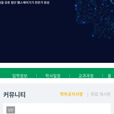
입학정보
학사일정
교과과정
울
커뮤니티
학부공지사항
취업 게시판
일반